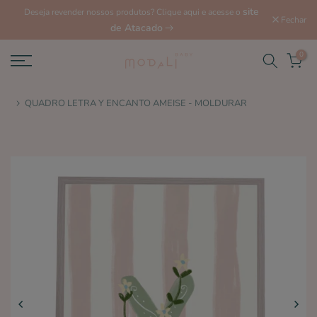
site
Deseja revender nossos produtos? Clique aqui e acesse o
Fechar
de Atacado
0
QUADRO LETRA Y ENCANTO AMEISE - MOLDURAR