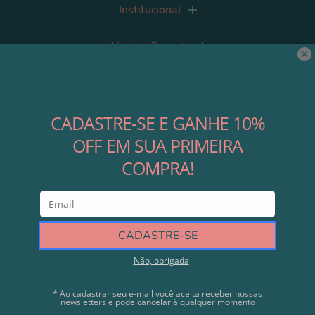
Institucional
Ajuda e Suporte
Contato
Nossas Redes
Área do Lojista
Cadastre-se
Direitos autorais © 2023 Modali Baby. Com tecnologia da Shopify - CNPJ
12.488.163/0001-44 - Modali Baby Decorações Ltda - Rua Lavradio, 535 - Barra