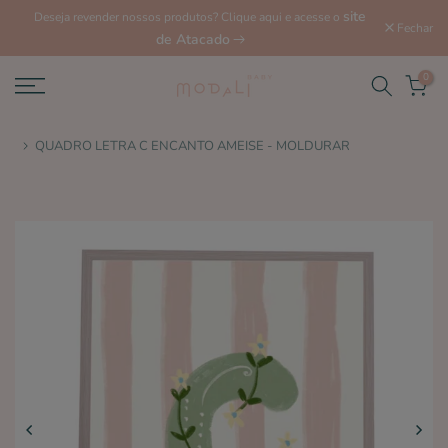
site
Deseja revender nossos produtos? Clique aqui e acesse o
Fechar
de Atacado
0
QUADRO LETRA C ENCANTO AMEISE - MOLDURAR