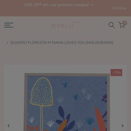
ite
10% OFF em sua primeira compra!
Fechar
0
QUADRO FLORESTA M MAMA LOVES YOU (MOLDURANM)
-70%