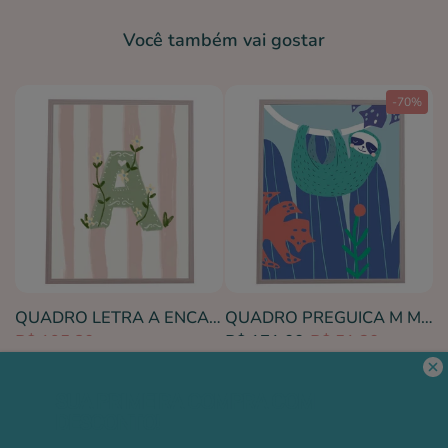
Você também vai gostar
-70%
MBI COM FLORES (MOLDURANGG)
QUADRO LETRA A ENCANTO AMEISE - MOLDURAR
QUADRO PREGUICA M MAMA LOVES YOU (MOLDURANM)
R$ 195,80
R$ 171,00
R$ 51,30
Institucional