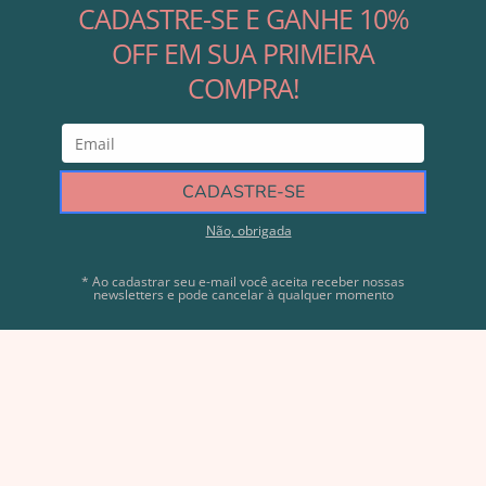
Ajuda e Suporte
Contato
Nossas Redes
Área do Lojista
Cadastre-se
Direitos autorais © 2023 Modali Baby. Com tecnologia da Shopify - CNPJ
12.488.163/0001-44 - Modali Baby Decorações Ltda - Rua Lavradio, 535 - Barra
Funda, São Paulo - SP, 01154-020