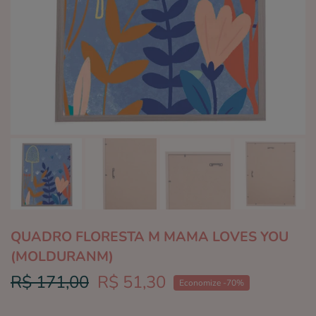
QUADRO FLORESTA M MAMA LOVES YOU
(MOLDURANM)
R$ 171,00
R$ 51,30
Economize -70%