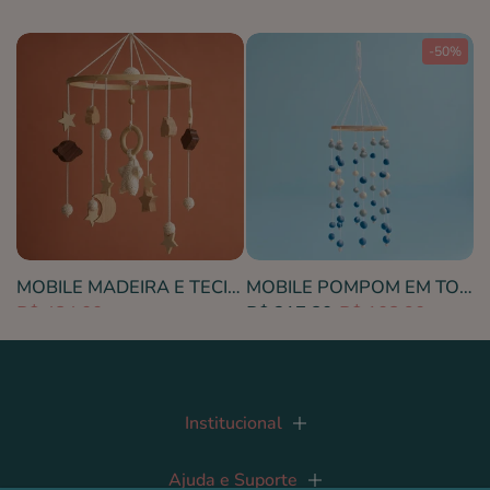
%
-50%
MOBILE LUA VERDE/PRATA
MOBILE MADEIRA E TECIDO ESTRELAS
MOBILE POMPOM EM TONS DE AZUL
R$ 484,00
R$ 217,80
R$ 108,90
Institucional
Ajuda e Suporte