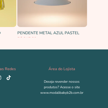
O
PENDENTE METAL AZUL PASTEL
R$ 217,80
as Redes
Área do Lojista
Deseja revender nossos
produtos? Acesse o site
www.modalibabyb2b.com.br