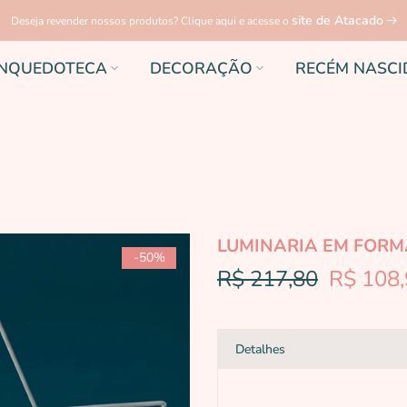
site de Atacado
Deseja revender nossos produtos? Clique aqui e acesse o
INQUEDOTECA
DECORAÇÃO
RECÉM NASCI
LUMINARIA EM FORM
-50%
R$ 217,80
R$ 108
Detalhes