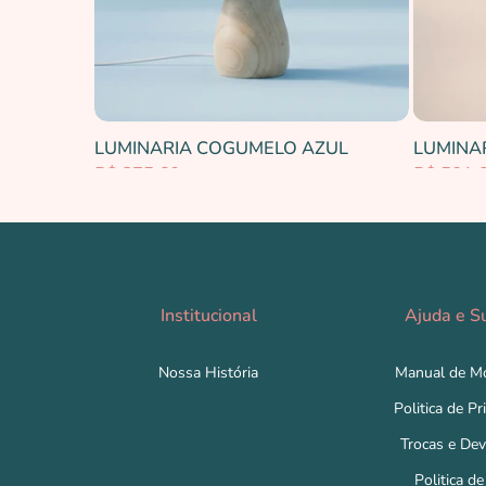
LUMINARIA COGUMELO AZUL
R$ 875,60
R$ 501,
Institucional
Ajuda e S
Nossa História
Manual de M
Politica de Pr
Trocas e De
Politica de