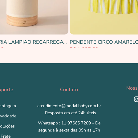
LUMINARIA LAMPIAO RECARREGAVEL
PENDENTE CIRCO AMAREL
60
R$ 1.095,60
Noss
uporte
Contato
ontagem
atendimento@modalibaby.com.br
- Resposta em até 24h úteis
ivacidade
Whatsapp : 11 97665 7209 - De
voluções
segunda à sexta das 09h às 17h
 Frete