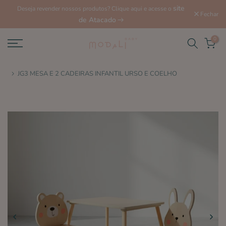
site
Deseja revender nossos produtos? Clique aqui e acesse o
Fechar
de Atacado
0
JG3 MESA E 2 CADEIRAS INFANTIL URSO E COELHO