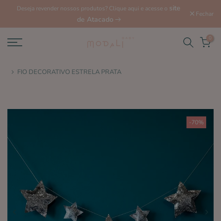
site
Deseja revender nossos produtos? Clique aqui e acesse o
Fechar
de Atacado
0
FIO DECORATIVO ESTRELA PRATA
-70%