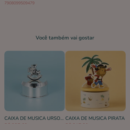
7908099509479
Você também vai gostar
 DE MUSICA URSO COM ROUPA
CAIXA DE MUSICA URSO NO CAVALO CROMADA
CAIXA DE MUSICA PIRATA
R$ 325,60
R$ 217,80