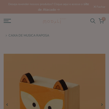
site
Deseja revender nossos produtos? Clique aqui e acesse o
Fechar
de Atacado
0
CAIXA DE MUSICA RAPOSA