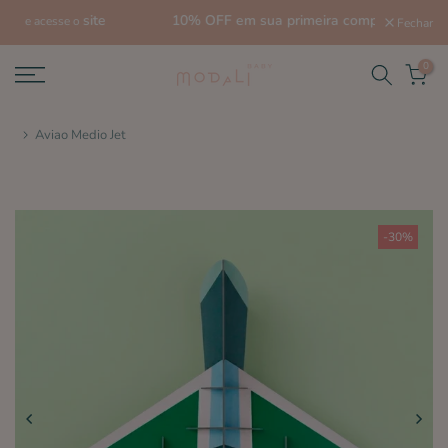
site
10% OFF em sua primeira compra!
Fechar
0
Aviao Medio Jet
-30%