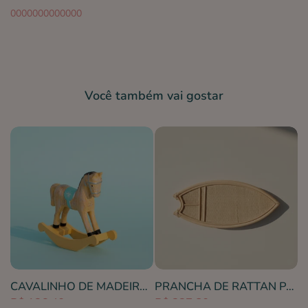
0000000000000
Você também vai gostar
%
ATIVO ESTRELA PRATA
CAVALINHO DE MADEIRA BEGE P
PRANCHA DE RATTAN PARA DECORACAO DE PAREDE
R$ 136,40
R$ 327,80